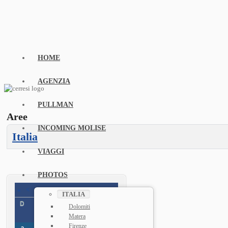
HOME
AGENZIA
PULLMAN
Aree
INCOMING MOLISE
Italia
VIAGGI
PHOTOS
«
<
Agosto
2026
>
»
ITALIA
D
L
M
M
G
V
D
Dolomiti
Matera
1
Firenze