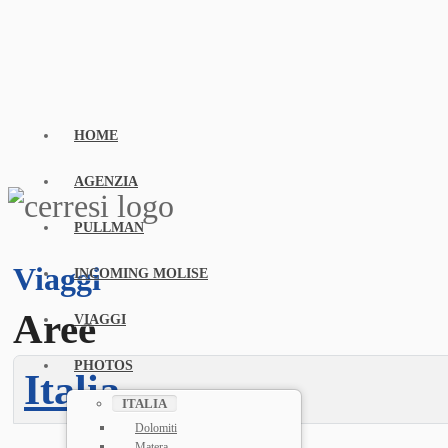
HOME
AGENZIA
PULLMAN
Viaggi
INCOMING MOLISE
Aree
VIAGGI
PHOTOS
Italia
ITALIA
Dolomiti
Matera