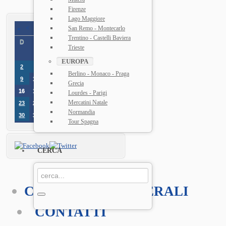
Firenze
Lago Maggiore
«
<
Agosto
2026
>
»
San Remo - Montecarlo
Trentino - Castelli Baviera
D
L
M
M
G
V
D
Trieste
1
EUROPA
8
2
3
4
5
6
7
Berlino - Monaco - Praga
9
10
11
12
13
14
15
Grecia
16
17
18
19
20
21
22
Lourdes - Parigi
Mercatini Natale
23
24
25
26
27
28
29
Normandia
30
31
Tour Spagna
CERCA
CONDIZIONI GENERALI
CONTATTI