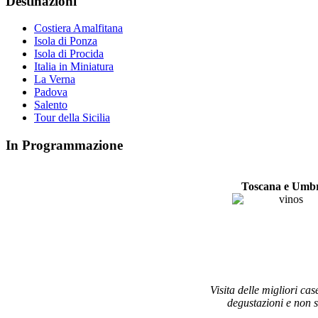
Destinazioni
Costiera Amalfitana
Isola di Ponza
Isola di Procida
Italia in Miniatura
La Verna
Padova
Salento
Tour della Sicilia
In Programmazione
Toscana e Umb
Visita delle migliori cas
degustazioni e non so