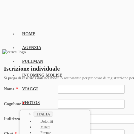
HOME
AGENZIA
PULLMAN
Iscrizione individuale
INCOMING MOLISE
Si prega di inserire i dati nel modulo sottostante per processo di registrazione pe
Nome
*
VIAGGI
PHOTOS
Cognome
*
ITALIA
Indirizzo
*
Dolomiti
Matera
Firenze
Città
*