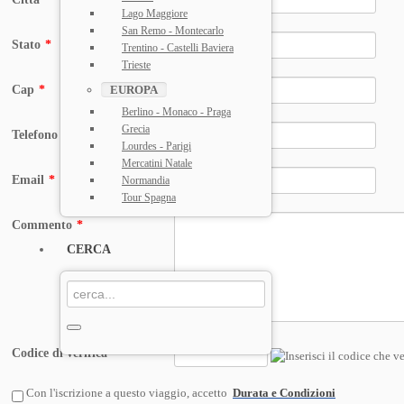
Lago Maggiore
San Remo - Montecarlo
Stato
*
Trentino - Castelli Baviera
Trieste
Cap
*
EUROPA
Berlino - Monaco - Praga
Grecia
Telefono
*
Lourdes - Parigi
Mercatini Natale
Email
*
Normandia
Tour Spagna
Commento
*
CERCA
Codice di verifica
*
Con l'iscrizione a questo viaggio, accetto
Durata e Condizioni