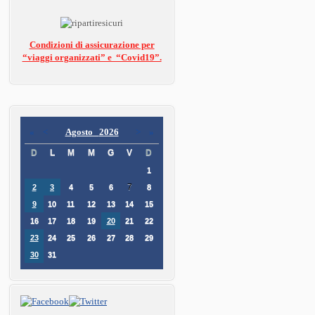
Condizioni di assicurazione per
“viaggi organizzati” e “Covid19”.
«
<
Agosto
2026
>
»
D
L
M
M
G
V
D
1
7
2
3
4
5
6
8
9
10
11
12
13
14
15
16
17
18
19
20
21
22
23
24
25
26
27
28
29
30
31