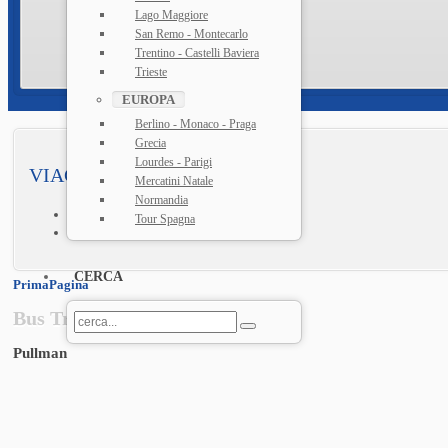
Lago Maggiore
San Remo - Montecarlo
Trentino - Castelli Baviera
Trieste
EUROPA
Berlino - Monaco - Praga
Grecia
Lourdes - Parigi
VIAGGIARE IN ...
Mercatini Natale
Normandia
Italia
Tour Spagna
Europa
CERCA
PrimaPagina
Bus Travel Cerresi
Pullman