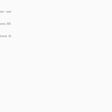
anno una
tereo HI-
ienza di