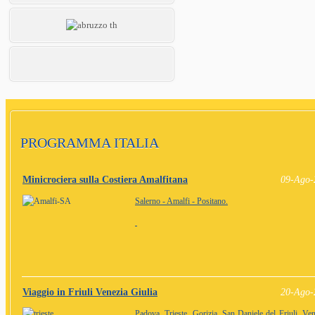
PROGRAMMA ITALIA
Minicrociera sulla Costiera Amalfitana
09-Ago-
Salerno - Amalfi - Positano.
Viaggio in Friuli Venezia Giulia
20-Ago-
Padova, Trieste, Gorizia, San Daniele del Friuli, Ve