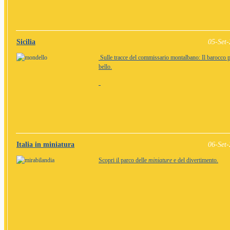
Sicilia
05-Set
Sulle tracce del commissario montalbano: Il barocco p
bello.
Italia in miniatura
06-Set
Scopri il parco delle
miniature
e del divertimento.