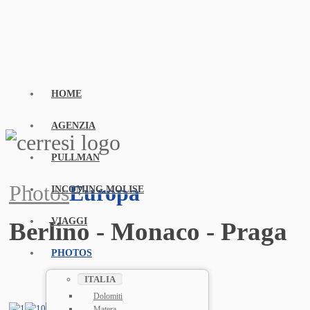
HOME
AGENZIA
PULLMAN
Photos
Europa
INCOMING MOLISE
VIAGGI
Berlino - Monaco - Praga
PHOTOS
ITALIA
Dolomiti
Matera