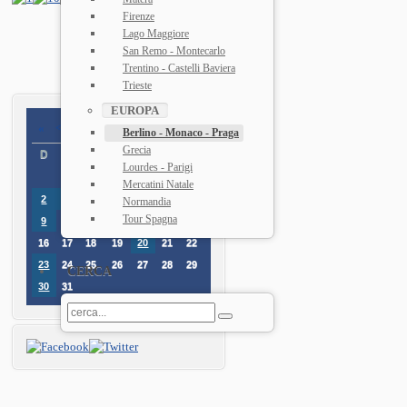
Firenze
Lago Maggiore
San Remo - Montecarlo
Trentino - Castelli Baviera
Trieste
EUROPA
«
<
Agosto
2026
>
»
Berlino - Monaco - Praga
Grecia
D
L
M
M
G
V
D
Lourdes - Parigi
1
Mercatini Natale
2
3
4
5
6
7
8
Normandia
Tour Spagna
10
9
11
12
13
14
15
16
17
18
19
20
21
22
23
24
25
26
27
28
29
CERCA
30
31